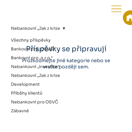
Nebankovní „Jak z krize
Všechny příspěvky
Příspěvky se připravují
Bankovní pro „OSVČ“
Bankovní pro „s.r.o.“
Prozkoumejte jiné kategorie nebo se
vraťte později sem.
Nebankovní „Investice“
Nebankovní „Jak z krize
na
Development
Příběhy klientů
Nebankovní pro OSVČ
Zábavné