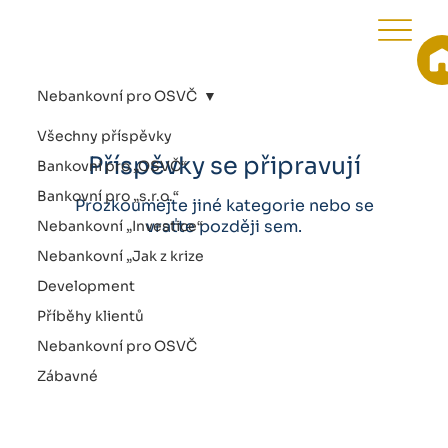
Nebankovní pro OSVČ
Všechny příspěvky
Příspěvky se připravují
Bankovní pro „OSVČ“
Bankovní pro „s.r.o.“
Prozkoumejte jiné kategorie nebo se
vraťte později sem.
Nebankovní „Investice“
Nebankovní „Jak z krize
na
Development
Příběhy klientů
Nebankovní pro OSVČ
Zábavné