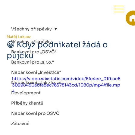
Všechny příspěvky
Matěj Lukucz
Všechny příspěvky
😀 Když podnikatel žádá o
Bankovní pro „OSVČ“
půjčku
Bankovní pro „s.r.o.“
Nebankovní „Investice“
https://video.wixstatic.com/video/5fe4ee_01fbae5
Nebankovní „Jak z krize
30998450abfa8ec76378143cd/1080p/mp4/file.mp
4
Development
Příběhy klientů
Nebankovní pro OSVČ
Zábavné