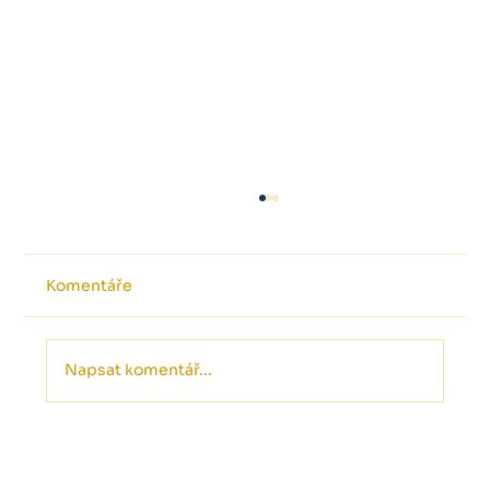
Komentáře
Napsat komentář...
😀 Podnikatel před daňovým
přiznáním