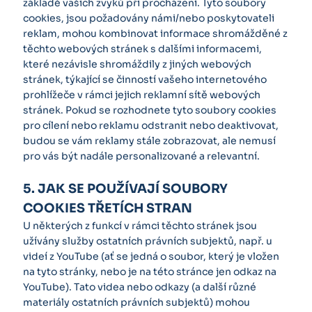
základě vašich zvyků při procházení. Tyto soubory
cookies, jsou požadovány námi/nebo poskytovateli
reklam, mohou kombinovat informace shromážděné z
těchto webových stránek s dalšími informacemi,
které nezávisle shromáždily z jiných webových
stránek, týkající se činností vašeho internetového
prohlížeče v rámci jejich reklamní sítě webových
stránek. Pokud se rozhodnete tyto soubory cookies
pro cílení nebo reklamu odstranit nebo deaktivovat,
budou se vám reklamy stále zobrazovat, ale nemusí
pro vás být nadále personalizované a relevantní.
5. JAK SE POUŽÍVAJÍ SOUBORY
COOKIES TŘETÍCH STRAN
U některých z funkcí v rámci těchto stránek jsou
užívány služby ostatních právních subjektů, např. u
videí z YouTube (ať se jedná o soubor, který je vložen
na tyto stránky, nebo je na této stránce jen odkaz na
YouTube). Tato videa nebo odkazy (a další různé
materiály ostatních právních subjektů) mohou