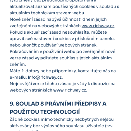
tyto změny bez předchozího upozornění a
aktualizovat seznam používaných cookies v souladu s
aktuálním technickým stavem webu.
Nové znění zásad nabývá účinnosti dnem jejich
zveřejnění na webových stránkách
www.richway.cz
.
Pokud s aktualizací zásad nesouhlasíte, můžete
upravit své nastavení cookies v příslušném panelu,
nebo ukončit používání webových stránek.
Pokračováním v používání webu po zveřejnění nové
verze zásad vyjadřujete souhlas s jejich aktuálním
zněním.
Máte-li dotazy nebo připomínky, kontaktujte nás na
e-mailu:
info@richway.cz
.
Nejnovější verze těchto zásad je vždy k dispozici na
webových stránkách
www.richway.cz
.
9. SOULAD S PRÁVNÍMI PŘEDPISY A
POUŽITOU TECHNOLOGIÍ
Žádné cookies mimo technicky nezbytných nejsou
aktivovány bez výslovného souhlasu uživatele (tzv.