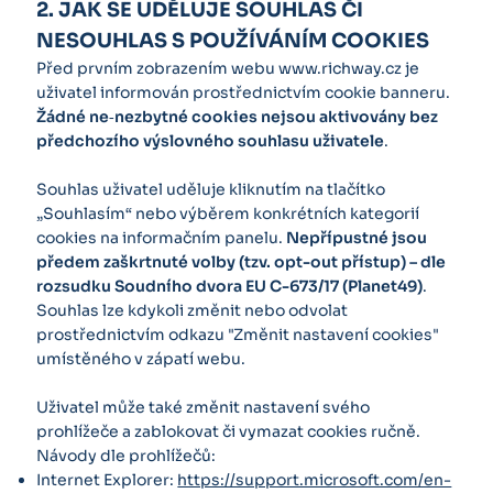
2. JAK SE UDĚLUJE SOUHLAS ČI
NESOUHLAS S POUŽÍVÁNÍM COOKIES
Před prvním zobrazením webu
www.richway.cz
je
uživatel informován prostřednictvím cookie banneru.
Žádné ne‑nezbytné cookies nejsou aktivovány bez
předchozího výslovného souhlasu uživatele
.
Souhlas uživatel uděluje kliknutím na tlačítko
„Souhlasím“ nebo výběrem konkrétních kategorií
cookies na informačním panelu.
Nepřípustné jsou
předem zaškrtnuté volby (tzv. opt-out přístup) – dle
rozsudku Soudního dvora EU C-673/17 (Planet49)
.
Souhlas lze kdykoli změnit nebo odvolat
prostřednictvím odkazu "Změnit nastavení cookies"
umístěného v zápatí webu.
Uživatel může také změnit nastavení svého
prohlížeče a zablokovat či vymazat cookies ručně.
Návody dle prohlížečů:
Internet Explorer:
https://support.microsoft.com/en-